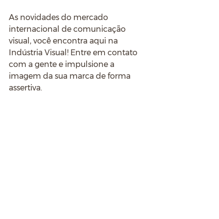
As novidades do mercado 
internacional de comunicação 
visual, você encontra aqui na 
Indústria Visual! Entre em contato 
com a gente e impulsione a 
imagem da sua marca de forma 
assertiva.
		Precisando de ajuda para 
tirar suas dúvidas? Entre em contato 
conosco. 
 👇🏼