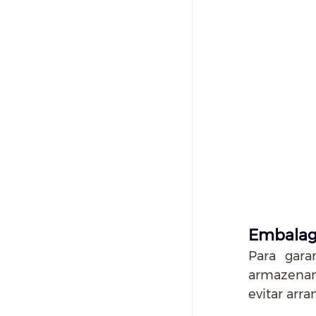
Embala
Para gara
armazename
evitar arr