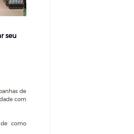
r seu 
panhas de 
idade com 
 de como 