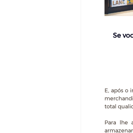
Se voc
E, após o 
merchandis
total qual
Para lhe 
armazenar 