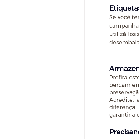
Etiqueta
Se você te
campanhas,
utilizá-los
desembala
Armaze
Prefira es
percam ent
preservaçã
Acredite,
diferença!
garantir a
Precisan