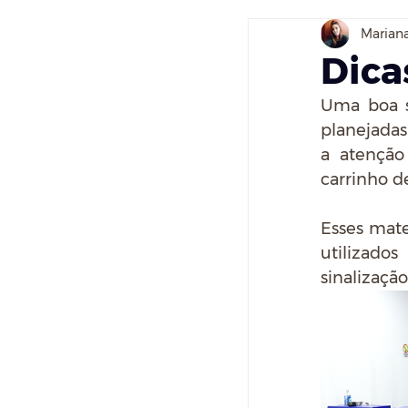
Marian
Dica
Uma boa si
planejadas 
a atenção
carrinho d
Esses mate
utilizad
sinalizaçã