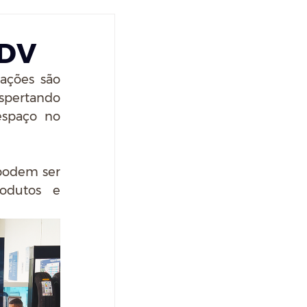
PDV
ações são 
espertando 
spaço no 
podem ser 
odutos e 