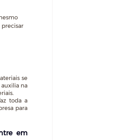
 mesmo 
precisar 
eriais se 
uxilia na 
iais. 
az toda a 
resa para 
ntre em 