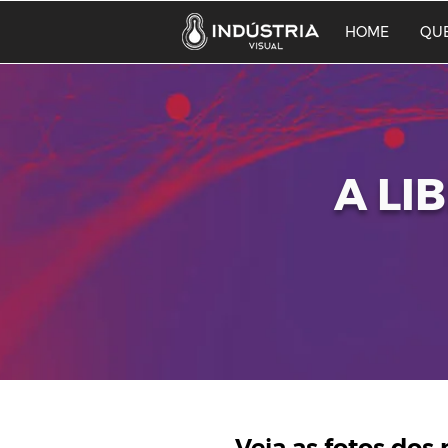
HOME
QU
A LI
Veja as fotos dos 